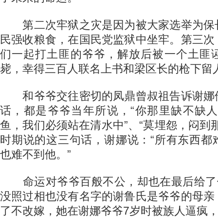
第二次牢狱之灾是因为被大家选举为保
民强收粮食，在国民党监狱中坐牢。第三次
们一起打土匪的爷爷，解放后被一个土匪
毙，幸得三百人联名上书和梁区长的枪下留
和爷爷交往密切的凤鼎曾叔祖告诉谢娜
话，都是爷爷当年所说，“你那里缺不缺人
鱼，我们必须站在清水中”、“莫埋怨，闷到
时期说的这三句话，谢娜说：“所有东西都
也难不到他。”
命运对爷爷百般不公，却也在最后给了他
没照过相也没有名字的谢鲁氏是爷爷的母亲
了不改嫁，她在谢娜爷爷7岁时被族人逼疯