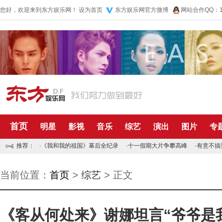
您好，欢迎来到东方娱乐网！
设为首页
东方娱乐网官方微博
网站合作QQ：10
首页
明星
影视
音乐
综艺
演出
图片
专
推荐：
·
《我和我的祖国》幕后全纪录
·
十一假期大片争攀高峰
·
有意不搞
当前位置：
首页
>
综艺
> 正文
《客从何处来》谢娜坦言“爷爷是