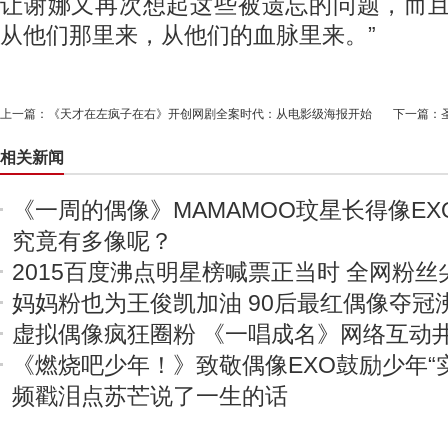
让谢娜又再次想起这些被遗忘的问题，而且
从他们那里来，从他们的血脉里来。”
上一篇：
《天才在左疯子在右》开创网剧全案时代：从电影级海报开始
下一篇：
相关新闻
《一周的偶像》MAMAMOO玟星长得像EXO
究竟有多像呢？
2015百度沸点明星榜喊票正当时 全网粉
妈妈粉也为王俊凯加油 90后最红偶像夺冠
虚拟偶像疯狂圈粉 《一唱成名》网络互动
《燃烧吧少年！》致敬偶像EXO鼓励少年“实
频戳泪点苏芒说了一生的话