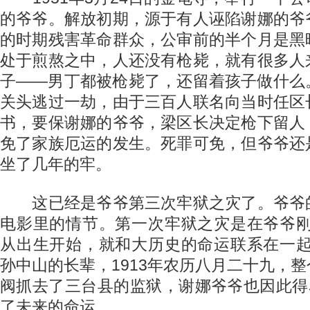
的爷爷。解放初期，源于有人诬陷谢娜的爷
的时期残害革命群众，公审前的半个月是黑
处于煎熬之中，人还没有枪毙，就有很多人
子——男丁都被枪毙了，还留着孩子做什么
关头逃过一劫，由于三百人联名向当时任区
书，要保谢娜的爷爷，梁区长决定枪下留人
免了家族厄运的发生。死罪可免，但爷爷还
坐了几年的牢。
这已经是爷爷第三次牢狱之灾了。爷爷
电影里的情节。第一次牢狱之灾是在爷爷刚
从出生开始，就和大历史的命运联系在一起
孙中山的长辈，1913年农历八月二十九，
阀抓去了三台县的监狱，谢娜爷爷也因此得
了未来的命运。