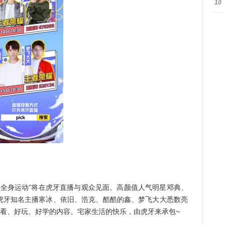
10
全身运动”将在虎牙直播与观众见面。高颜值人气明星邓典、
虎牙知名主播寒冰、依旧、浩克、酷酷的鑫、梦飞大大悉数亮
好看、好玩、好学的内容。宅家生活的快乐，由虎牙来承包~