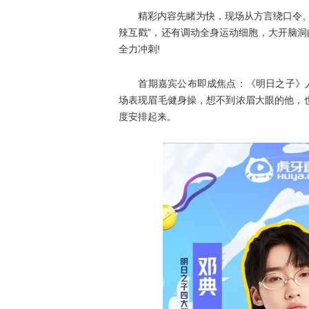
精彩内容先睹为快，现场从方言绕口令、麻
辣互戳”，还有调动全身运动细胞，大开脑洞
全力冲刺!
首期嘉宾公布即成焦点：《明日之子》人气
场表现眉毛健身操，想不到浓眉大眼的他，
度安排起来。