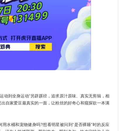
动到全身运动”另辟蹊径，追求原汁原味、真实无剪辑，相
表现出自家爱豆最真实的一面，让粉丝的好奇心和窥探欲一本满
用水桶和宠物健身吗?想看明星被问到“是否裸睡”时的反应