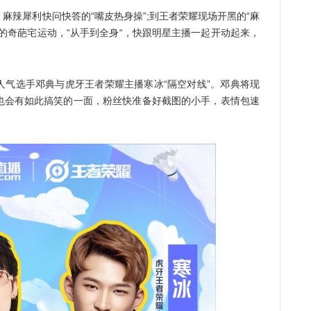
辣犀利快问快答的“嘴皮热身操”;到王者荣耀现场开黑的“麻
的奇葩宅运动，“从手到全身“，快跟明星主播一起开动起来，
选手邓典与虎牙王者荣耀主播寒冰“隔空对线”。邓典将现
也会有如此搞笑的一面，粉丝快准备好截图的小手，表情包速