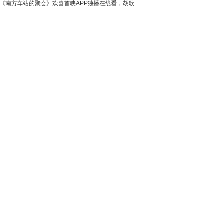
《南方车站的聚会》欢喜首映APP独播在线看，胡歌
桂纶镁生