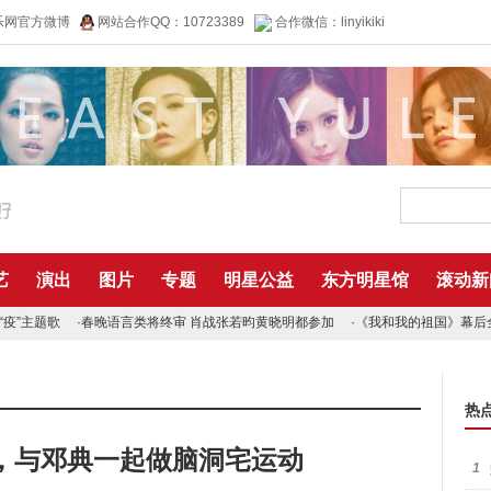
乐网官方微博
网站合作QQ：10723389
合作微信：linyikiki
艺
演出
图片
专题
明星公益
东方明星馆
滚动新
疫”主题歌
·
春晚语言类将终审 肖战张若昀黄晓明都参加
·
《我和我的祖国》幕后
热
播，与邓典一起做脑洞宅运动
1