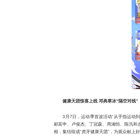
健康天团惊喜上线 邓典寒冰“隔空对线”
3月7日，运动季首波活动“从手指运动到
郝富申、卢俊杰、丁冠森、周湘恒、陈汛和
相，集结组成“虎牙健康天团”，为观众献上