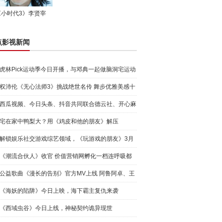
《小时代3》李贤宰
点影视新闻
虎林Pick运动季今日开播，与邓典一起做脑洞宅运动
权沛伦《无心法师3》挑战绝世名伶 舞步优雅美感十
足
西瓜视频、今日头条、抖音共同联合德云社、开心麻
花等顶尖
宅在家中鸭梨大？用《鸡皮和他的朋友》解压
解锁娱乐社交游戏综艺领域，《玩游戏的朋友》3月
10日正式
《潮流合伙人》收官 价值营销网孵化一档连呼吸都
在赚钱
公益歌曲《漫长的告别》官方MV上线 阿鲁阿卓、王
晰倾情献
《海妖的陷阱》今日上映，海下霸主复仇来袭
《西域虫谷》今日上线，神秘契约诡异现世