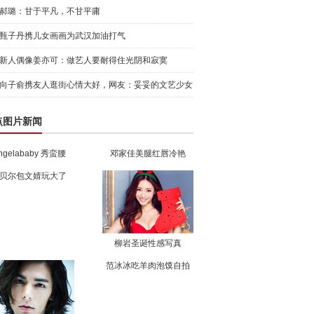
郝璐：甘于平凡，不甘平庸
甄子丹携儿女画画为武汉加油打气
新人偶像姜亦可：做艺人要耐得住光阴和寂寞
向子俞携友人逛街心情大好，网友：妥妥的文艺少女
点图片新闻
ngelababy 秀蛮腰
邓家佳美腿红唇冷艳
贝尔包文婧玩大了
柳岩圣诞性感写真
范冰冰吃羊肉泡馍自拍