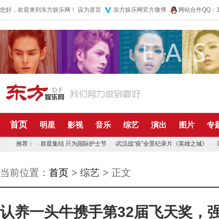
您好，欢迎来到东方娱乐网！
设为首页
东方娱乐网官方微博
网站合作QQ：10
首页
明星
影视
音乐
综艺
演出
图片
专
推荐：
·
群星集结 只为国际护士节
·
武汉战“疫”全景纪录片《英雄之城》
·
当前位置：
首页
>
综艺
> 正文
认养一头牛携手第32届飞天奖，