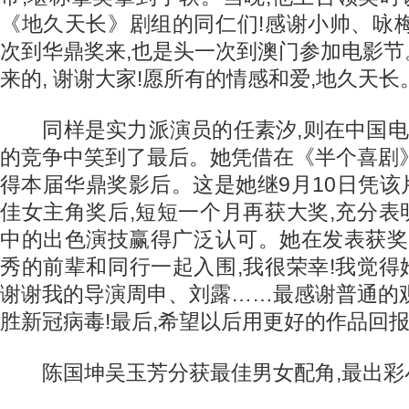
《地久天长》剧组的同仁们!感谢小帅、咏
次到华鼎奖来,也是头一次到澳门参加电影
来的, 谢谢大家!愿所有的情感和爱,地久天长
同样是实力派演员的任素汐,则在中国电影
的竞争中笑到了最后。她凭借在《半个喜剧
得本届华鼎奖影后。这是她继9月10日凭
佳女主角奖后,短短一个月再获大奖,充分
中的出色演技赢得广泛认可。她在发表获奖
秀的前辈和同行一起入围,我很荣幸!我觉
谢谢我的导演周申、刘露……最感谢普通的
胜新冠病毒!最后,希望以后用更好的作品回报
陈国坤吴玉芳分获最佳男女配角,最出彩