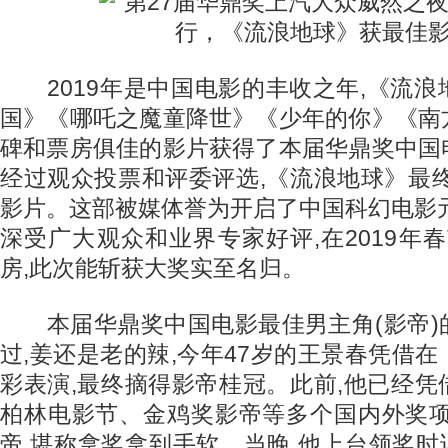
2019年是中国电影的丰收之年,《流浪
国》《哪吒之魔童降世》《少年的你》《南
碑和票房俱佳的影片获得了本届华鼎奖中国
经过观众投票和评委评选,《流浪地球》最
影片。这部被媒体誉为开启了中国科幻电影
深受广大观众和业界专家好评,在2019年春节
房,此次能斩获大奖实至名归。
本届华鼎奖中国电影最佳男主角(影帝)
过,姜还是老的辣,今年47岁的王景春凭借
彩表演,最终摘得影帝桂冠。此前,他已经
柏林电影节、金鸡奖影帝等多个国内外奖项
帝,堪称拿奖拿到手软。当晚,他上台领奖时说