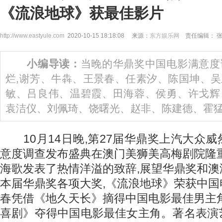
《流浪地球》获最佳影片
http://www.eastyule.com
2020-10-15 18:18:08 来源：
东方娱乐网
责任编辑： 
小编导读：
当晚的华鼎奖中国电影满意度
烂,谢芳、牛犇、王景春、任素汐、陈国坤、
敏、吕良伟、温碧霞、田海蓉、侯勇、许戈辉
袁洁仪、刘佩琦、饶曙光、赵非、陈建德、霍
10月14日晚,第27届华鼎奖上汽大众
意度调查发布盛典在澳门美狮美高梅剧院隆
海歌发表了热情洋溢的致辞,展望华鼎奖和
本届华鼎奖各项大奖,《流浪地球》荣获中
春凭借《地久天长》摘得中国电影最佳男主
喜剧》夺得中国电影最佳女主角。著名表演