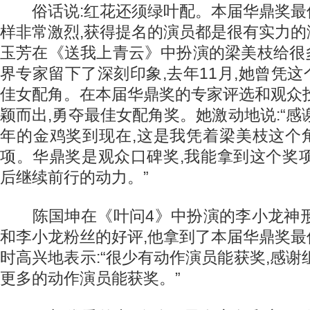
俗话说:红花还须绿叶配。本届华鼎奖最
样非常激烈,获得提名的演员都是很有实力
玉芳在《送我上青云》中扮演的梁美枝给很
界专家留下了深刻印象,去年11月,她曾凭
佳女配角。在本届华鼎奖的专家评选和观众
颖而出,勇夺最佳女配角奖。她激动地说:“感
年的金鸡奖到现在,这是我凭着梁美枝这个
项。华鼎奖是观众口碑奖,我能拿到这个奖
后继续前行的动力。”
陈国坤在《叶问4》中扮演的李小龙神形
和李小龙粉丝的好评,他拿到了本届华鼎奖
时高兴地表示:“很少有动作演员能获奖,感谢
更多的动作演员能获奖。”