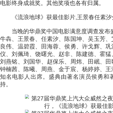
电影终身成就奖。其他奖项也各有归属。
《流浪地球》获最佳影片,王景春任素汐
当晚的华鼎奖中国电影满意度调查发布盛
牛犇、王景春、任素汐、陈国坤、吴玉芳、
良伟、温碧霞、田海蓉、侯勇、许戈辉、巩
仪、刘佩琦、饶曙光、赵非、陈建德、霍猛
刘燕铭、刘国华、赵保乐、周炜、田岷、田
钟楠茜、陈曦、周燕、金于宸、杨婷婷、王
知名电影人出席。盛典由著名演员侯勇和
持。