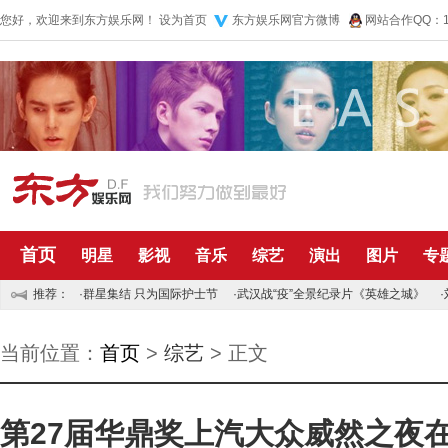
您好，欢迎来到东方娱乐网！
设为首页
东方娱乐网官方微博
网站合作QQ：10
首页
明星
影视
音乐
综艺
演出
图片
专
推荐：
·
群星集结 只为国际护士节
·
武汉战“疫”全景纪录片《英雄之城》
·
当前位置：
首页
>
综艺
> 正文
第27届华鼎奖上汽大众威然之夜