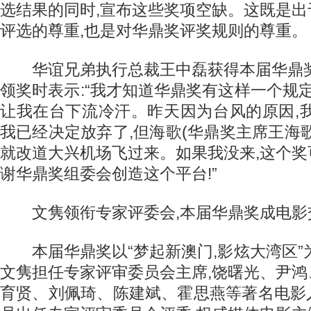
选结果的同时,宣布这些奖项空缺。这既是
评选的尊重,也是对华鼎奖评奖规则的尊重。
华谊兄弟执行总裁王中磊获得本届华鼎奖
领奖时表示:“我才知道华鼎奖有这样一个规定
让我在台下流冷汗。昨天因为台风的原因,
我已经决定放弃了,但海歌(华鼎奖主席王海
就改道大兴机场飞过来。如果我没来,这个
谢华鼎奖组委会创造这个平台!”
文隽领衔专家评委会,本届华鼎奖成电影
本届华鼎奖以“梦起新澳门,影炫大湾区”
文隽担任专家评审委员会主席,饶曙光、尹
育贤、刘佩琦、陈建斌、霍思燕等著名电影