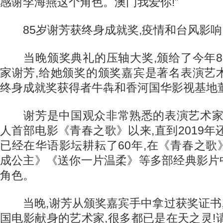
感谢李海燕这个角色。澳门我爱你!”
85岁谢芳获终身成就奖,疫情和台风影响
当晚颁奖典礼的压轴大奖,颁给了今年8
家谢芳,给她颁奖的颁奖嘉宾是著名表演艺
终身成就奖获得者牛犇和香河国华影视基地
谢芳是中国观众非常熟悉的表演艺术家,自
人首部电影《青春之歌》以来,直到2019年
已经在华语影坛耕耘了60年,在《青春之
成公主》《送你一片温柔》等多部经典影片
角色。
当晚,谢芳从颁奖嘉宾手中拿过获奖证书,
国电影献身的艺术家,很多都已是在天之灵!