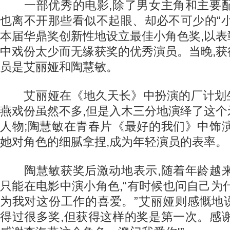
一部优秀的电影,除了男女主角和主要配
也离不开那些看似不起眼、却必不可少的“
本届华鼎奖创新性地设立最佳小角色奖,以
中戏份太少而无缘获奖的优秀演员。当晚,
员是艾丽娅和陶慧敏。
艾丽娅在《地久天长》中扮演的厂计划
燕戏份虽然不多,但是入木三分地演绎了这
人物;陶慧敏在青春片《最好的我们》中饰
她对角色的细腻拿捏,成为年轻演员的表率。
陶慧敏获奖后激动地表示,随着年龄越来
只能在电影中演小角色,“有时候也问自己为
为我对这份工作的喜爱。”艾丽娅则感慨地说:
得过很多奖,但获得这样的奖是第一次。感