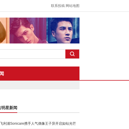
联系投稿
网站地图
闻
点明星新闻
飞利浦Sonicare携手人气偶像王子异开启如钻光芒