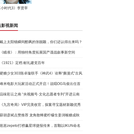
《小时代3》李贤宰
点影视新闻
戴上太阳镜瞬间酷飒的张靓颖，你们还认得出来吗？
《瞄准》：用独特角度拓展国产谍战叙事新空间
《1921》定档 献礼建党百年
硬糖少女303陈卓璇联手《神武4》诠释“撕漫式”古风
造型
峰米电影大玩家活动正式开启！说唱OG马俊出任首
位大玩家
品味彩云之南 “央视频号·文化志愿者专列”开进云南
《九宫奇局》VIP完美收官，探案寻宝题材新颖优秀
成绩领跑
获胡彦斌点赞推荐 龙角散蜂蜜柠檬生姜润喉糖成秋
季护嗓新
崽崽zepeto打榜赢星球捷报传来，首颗以IKUN命名