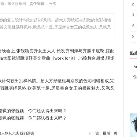
 来源：
东方娱乐网
责任编辑： 张杰
2
3
 Nella以巧妙的复古设计勾勒出别样风情。超大方形镜框与别致的色彩相辅
4
英文唱跳演绎风格,欧美范十足,尽显舞台女王的极致魅力,又飒又
5
播晚会上,张靓颖变身女王大人,长发齐刘海与齐膝平底靴,搭配
热
ella太阳镜唱跳演绎英文歌曲《work for it》,当晚舞台超燃,现场
A
包
巧妙的复古设计勾勒出别样风情。超大方形镜框与别致的色彩相辅相成,完
唱跳演绎风格,欧美范十足,尽显舞台女王的极致魅力,又飒又
英雄人物从未离我们远去
下一篇：
最后一页