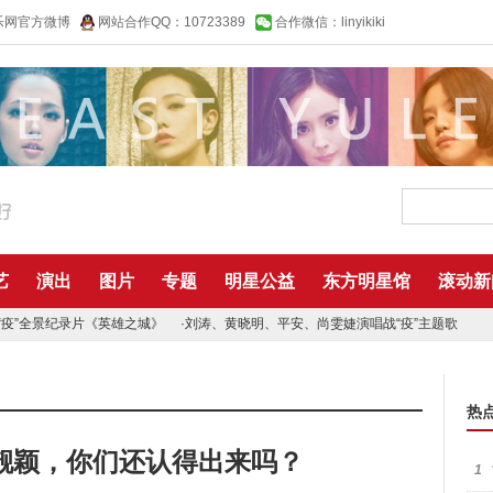
乐网官方微博
网站合作QQ：10723389
合作微信：linyikiki
艺
演出
图片
专题
明星公益
东方明星馆
滚动新
“疫”全景纪录片《英雄之城》
·
刘涛、黄晓明、平安、尚雯婕演唱战“疫”主题歌
热
靓颖，你们还认得出来吗？
1