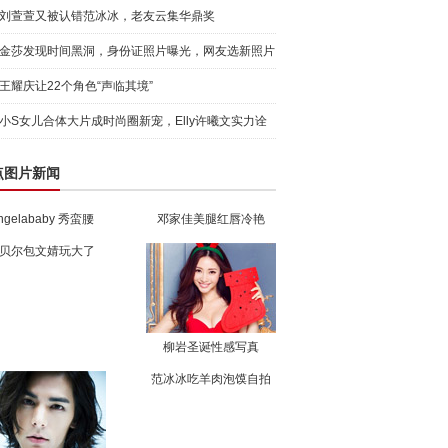
刘萱萱又被认错范冰冰，老友云集华鼎奖
金莎发现时间黑洞，身份证照片曝光，网友选新照片
王耀庆让22个角色“声临其境”
小S女儿合体大片成时尚圈新宠，Elly许曦文实力诠
释时髦天
点图片新闻
ngelababy 秀蛮腰
邓家佳美腿红唇冷艳
贝尔包文婧玩大了
柳岩圣诞性感写真
范冰冰吃羊肉泡馍自拍