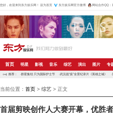
您好，欢迎来到东方娱乐网！
设为首页
东方娱乐网官方微博
网站合作QQ：10
首页
明星
影视
音乐
综艺
演出
图片
专
推荐：
·
群星集结 只为国际护士节
·
武汉战“疫”全景纪录片《英雄之城》
·
当前位置：
首页
>
综艺
> 正文
首届剪映创作人大赛开幕，优胜者