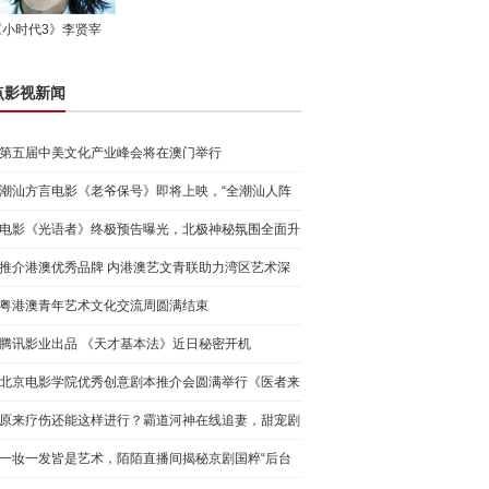
《小时代3》李贤宰
点影视新闻
第五届中美文化产业峰会将在澳门举行
潮汕方言电影《老爷保号》即将上映，“全潮汕人阵
容”等你
电影《光语者》终极预告曝光，北极神秘氛围全面升
级
推介港澳优秀品牌 内港澳艺文青联助力湾区艺术深
入交流
粤港澳青年艺术文化交流周圆满结束
腾讯影业出品 《天才基本法》近日秘密开机
北京电影学院优秀创意剧本推介会圆满举行《医者来
时路》“
原来疗伤还能这样进行？霸道河神在线追妻，甜宠剧
情高能来
一妆一发皆是艺术，陌陌直播间揭秘京剧国粹“后台