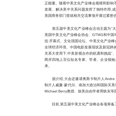
正能量。随着中美文化产业峰会规模和影响
发展、解决美中关系问题发挥了独特作用,
美国商务部门曾就相关交流事项开展过紧密合
第五届中美文化产业峰会活动主题为“大变
美国中美文化产业峰会协会、GTMG和中国
括:开幕式、文化强国论坛、中美文化产业
全球经济环境、中国电影发展现状及新冠肺炎
关系大变局下,中美影视合作的机遇和挑战”、
两岸四地上百位知名专家、学者、企业领袖
来。
据介绍,大会还邀请奥斯卡制片人Andre Mor
制片人威廉·蒙代尔、南加大政治和国际关系St
Michael Berry教授、旅美自由学者周
目前,第五届中美文化产业峰会各项筹备