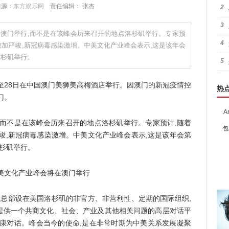
 来源：
东方娱乐网
责任编辑： 张杰
2
3
澳门举行,而不是在该峰会历来召开的地点洛杉矶举行。专家预
4
愈加严峻,新冠病毒感染激增。中美文化产业峰会表示,这是该年会
洛杉矶举行。
5
至28日在中国澳门美狮美高梅酒店举行。因澳门的新冠疫情控
热
门。
A
不是在该峰会历来召开的地点洛杉矶举行。专家预计,随着
包
峻,新冠病毒感染激增。中美文化产业峰会表示,这是该年会第
洛杉矶举行。
个总部设在美国洛杉矶的非官方、非营利性、定期的国际组织,
提供一个共商文化、社会、产业及其他相关问题的高层对话平
健康对话。峰会当今的使命,是在非常时期为中美关系发展凝聚