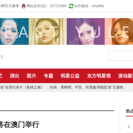
乐网官方微博
网站合作QQ：10723389
合作微信：linyikiki
艺
演出
图片
专题
明星公益
东方明星馆
滚动新
“疫”全景纪录片《英雄之城》
·
刘涛、黄晓明、平安、尚雯婕演唱战“疫”主题歌
热
将在澳门举行
1