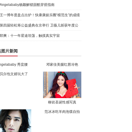
Angelababy杨颖解锁甜酷穿搭指南
王一博年度盘点出炉！快康康娱乐圈“模范生”的成绩
单
第四届轻松筹公益盛典在京举行 卫薇儿斩获年度公
益新力量
郑爽：十一年星途坦荡，触摸真实宇宙
点图片新闻
ngelababy 秀蛮腰
邓家佳美腿红唇冷艳
贝尔包文婧玩大了
柳岩圣诞性感写真
范冰冰吃羊肉泡馍自拍