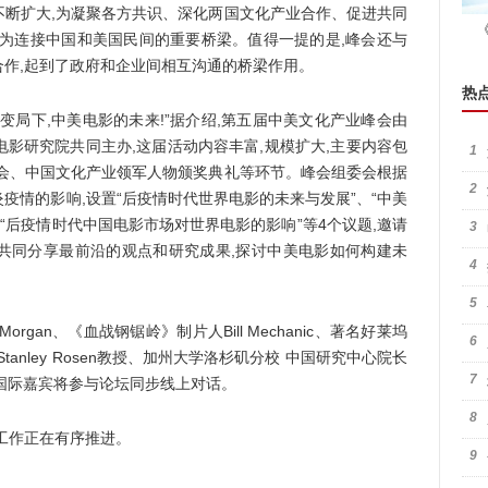
不断扩大,为凝聚各方共识、深化两国文化产业合作、促进共同
成为连接中国和美国民间的重要桥梁。值得一提的是,峰会还与
作,起到了政府和企业间相互沟通的桥梁作用。
热
局下,中美电影的未来!”据介绍,第五届中美文化产业峰会由
电影研究院共同主办,这届活动内容丰富,规模扩大,主要内容包
1
峰会、中国文化产业领军人物颁奖典礼等环节。峰会组委会根据
2
疫情的影响,设置“后疫情时代世界电影的未来与发展”、“中美
“后疫情时代中国电影市场对世界电影的影响”等4个议题,邀请
3
共同分享最前沿的观点和研究成果,探讨中美电影如何构建未
4
5
gan、《血战钢锯岭》制片人Bill Mechanic、著名好莱坞
6
anley Rosen教授、加州大学洛杉矶分校 中国研究中心院长
7
铁东等国际嘉宾将参与论坛同步线上对话。
8
工作正在有序推进。
9