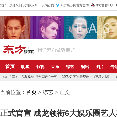
您好，欢迎来到东方娱乐网！
设为首页
东方娱乐网官方微博
网站合作QQ：10
首页
明星
影视
音乐
综艺
演出
图片
专
推荐：
·
群星集结 只为国际护士节
·
武汉战“疫”全景纪录片《英雄之城》
·
当前位置：
首页
>
综艺
> 正文
正式官宣 成龙领衔6大娱乐圈艺