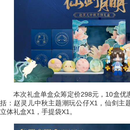
本次礼盒单盒众筹定价298元，10盒优惠
括：赵灵儿中秋主题潮玩公仔X1，仙剑主
立体礼盒X1，手提袋X1。