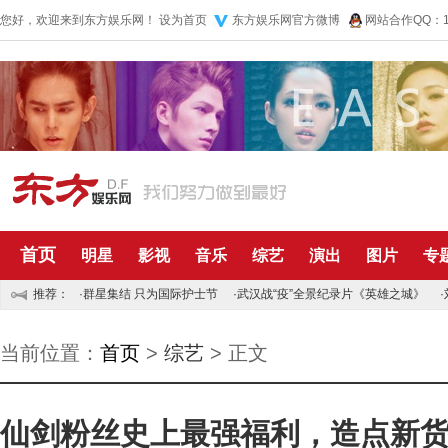
您好，欢迎来到东方娱乐网！
设为首页
东方娱乐网官方微博
网站合作QQ：10
首页
明星
影视
音乐
综艺
演出
图片
专
推荐：
·
群星集结 只为国际护士节
·
武汉战“疫”全景纪录片《英雄之城》
·
当前位置：
首页
>
综艺
> 正文
仙剑粉丝史上最强福利，造点新