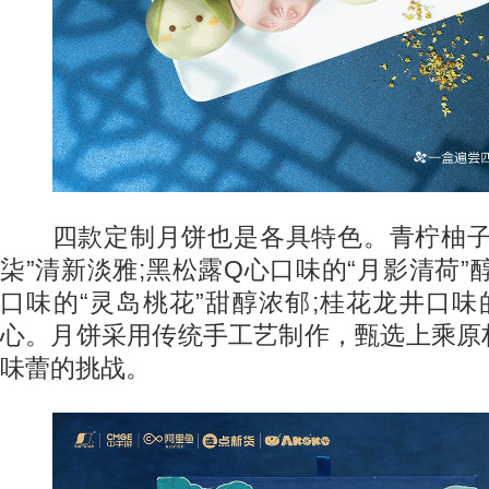
四款定制月饼也是各具特色。青柠柚子
柒”清新淡雅;黑松露Q心口味的“月影清荷”
口味的“灵岛桃花”甜醇浓郁;桂花龙井口味
心。月饼采用传统手工艺制作，甄选上乘原
味蕾的挑战。