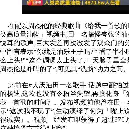
在配以周杰伦的经典歌曲《给我一首歌的
类高质量油物」视频中,田一名搞怪夸张的
悦耳的歌声,巨大发差再次激发了观众们的
中留言表示“你就是油乐王子吗?”“看了半小时
么上头!”“这个调调太上头了,一天脑子里全
周杰伦是咋唱的了”,可见其“洗脑”功力之高
此前在#大庆油田一名歌手 话题中翻拍过《
的杨迪,这次也没有令粉丝失望,再度化身
我一首歌的时间》。发布视频前他曾在田一
示“这次我不玩了”,生动演绎了何为「嘴上
很诚实」。视频一经发布即获得了超过670
这种搞怪方式很“上瘾”。