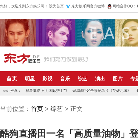
您好，欢迎来到东方娱乐网！
设为首页
东方娱乐网官方微博
网站合作QQ：10
首页
明星
影视
音乐
综艺
演出
图片
专
推荐：
·
群星集结 只为国际护士节
·
武汉战“疫”全景纪录片《英雄之城》
·
当前位置：
首页
>
综艺
> 正文
酷狗直播田一名「高质量油物」