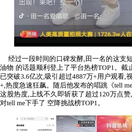
经过一段时间的口碑发酵,田一名的这支
油物 的话题顺利登上了平台热榜TOP1。截
已突破3.6亿次,吸引超过4887万+用户观看,
+,热度急速狂飙。随后他发布的唱跳《tell m
这股热度,上线不久即斩获了超过120万点赞
对tell me下手了 空降挑战榜TOP1。