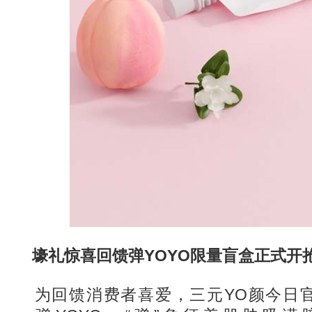
壕礼惊喜回馈弹YOYO限量盲盒正式开
为回馈消费者喜爱，三元YO颜今日官