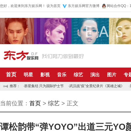
您好，欢迎来到东方娱乐网！
设为首页
东方娱乐网官方微博
网站合作QQ：10
首页
明星
影视
音乐
综艺
演出
图片
专
推荐：
·
群星集结 只为国际护士节
·
武汉战“疫”全景纪录片《英雄之城》
·
当前位置：
首页
>
综艺
> 正文
谭松韵带“弹YOYO”出道三元YO