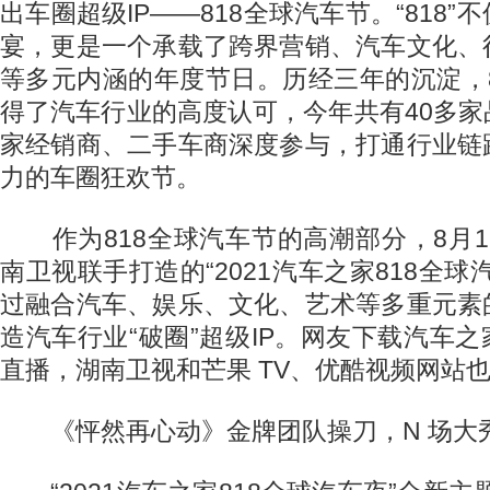
出车圈超级IP——818全球汽车节。“818
宴，更是一个承载了跨界营销、汽车文化、
等多元内涵的年度节日。历经三年的沉淀，
得了汽车行业的高度认可，今年共有40多
家经销商、二手车商深度参与，打通行业链
力的车圈狂欢节。
作为818全球汽车节的高潮部分，8月1
南卫视联手打造的“2021汽车之家818全球
过融合汽车、娱乐、文化、艺术等多重元素
造汽车行业“破圈”超级IP。网友下载汽车之
直播，湖南卫视和芒果 TV、优酷视频网站
《怦然再心动》金牌团队操刀，N 场大