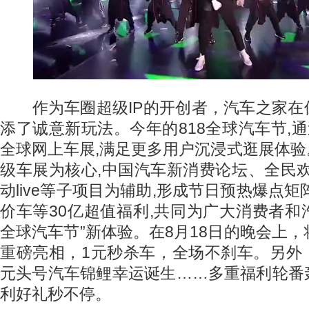
作为车圈超级IP的开创者，汽车之家在
添了诚意新玩法。今年的818全球汽车节,通
全球网上车展,满足更多用户沉浸式逛展体验。
级车展为核心,中国汽车新消费论坛、全民
动live等子项目为辅助,形成节日预热爆点矩
价车等30亿超值福利,共同为广大消费者和汽
全球汽车节”新体验。在8月18日的晚会上，将
重磅亮相，1元秒杀车，全场不刹车。另外
元头号汽车锦鲤幸运诞生……多重福利轮番
利好礼秒不停。