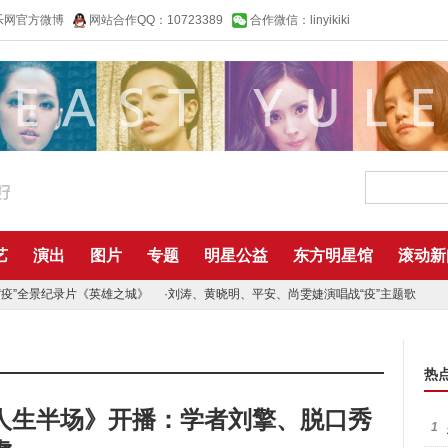
乐网官方微博
网站合作QQ：10723389
合作微信：linyikiki
艺
演出
图片
专题
明星公益
东方明星馆
滚动新
“疫”全景纪录片《英雄之城》
·
刘涛、黄晓明、平安、尚雯婕演唱战“疫”主题歌
热
人生半场》开播：学者刘擎、脱口秀
1