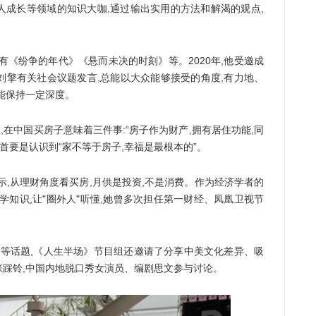
长等领域的知识大咖,通过输出实用的方法和解渴的观点,
《纷争的年代》《悬而未决的时刻》等。2020年,他受邀成
。刘擎有关社会议题发言,总能以大众能够接受的角度,有力地、
能保持一定深度。
在中国买房子意味着三件事:“房子作为财产,拥有居住功能,同
首要是认识到“家不等于房子,幸福是最根本的”。
示,从理财角度看买房,月供是投资,不是消费。作为经济学者的
学知识,让"圈外人"听懂,她曾多次担任第一财经、凤凰卫视节
”等话题,《人生半场》节目组还邀请了分享中美文化差异、吸
踩铃,中国内地脱口秀女演员、编剧思文参与讨论。