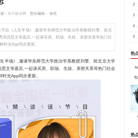
虑
2
 来源：
东方娱乐网
责任编辑： 张杰
3
4
访谈节目《人生半场》,邀请华东师范大学政治学系教授刘擎、前北
5
秀演员思文等嘉宾,一起谈买房、职场、生娃、亲密关系等热门社
鲜时光App同步更新。
热
生半场》,邀请华东师范大学政治学系教授刘擎、前北京大学
A
员思文等嘉宾,一起谈买房、职场、生娃、亲密关系等热门社会
时光App同步更新。
包
热