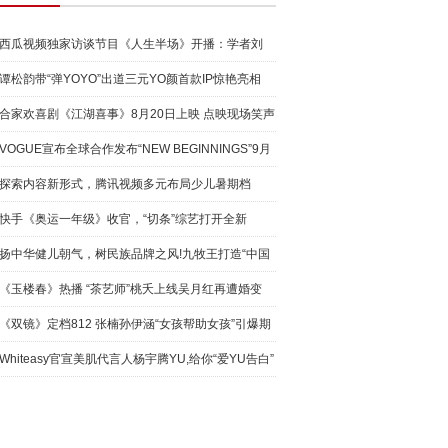
西瓜视频独家访谈节目《人生半场》开播：学者刘
擎、脱口秀
谭松韵带“弹YOYO”出道三元YO颜首款IP惊艳亮相
合家欢喜剧《江湖喜事》8月20日上映 点映现场笑声
不断
VOGUE宣布全球合作发布“NEW BEGINNINGS”9月
刊 ——《
探索内容新形式，腾讯视频多元布局少儿暑期档
快手《奥运一年级》收官，“切条”综艺打开全新
追“综”模
扬中华健儿朝气，树民族品牌之风!九牧王打造“中国
红”礼
《玉楼春》热播 “茶艺师”桃夭上线吴月红再遭婚变
《双镜》定档812 张楠孙伊涵“女孩帮助女孩”引爆期
待
Whiteasy官宣美肌代言人杨宇腾YU,给你“爱YU告白”