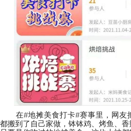
在#地摊美食打卡#赛事里，网友
都搬到了自己家做，钵钵鸡、烤鱼、香