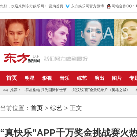
您好，欢迎来到东方娱乐网！
设为首页
东方娱乐网官方微博
网站合作QQ：10
首页
明星
影视
音乐
综艺
演出
图片
专
推荐：
·
群星集结 只为国际护士节
·
武汉战“疫”全景纪录片《英雄之城》
·
当前位置：
首页
>
综艺
> 正文
“真快乐”APP千万奖金挑战赛火