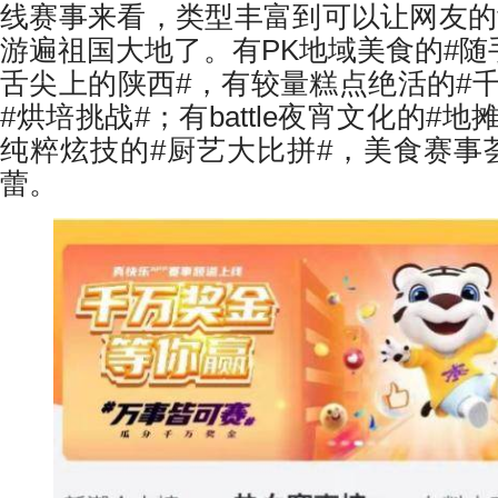
线赛事来看，类型丰富到可以让网友的
游遍祖国大地了。有PK地域美食的#随
舌尖上的陕西#，有较量糕点绝活的#
#烘培挑战#；有battle夜宵文化的#
纯粹炫技的#厨艺大比拼#，美食赛事
蕾。