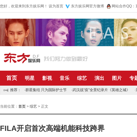
您好，欢迎来到东方娱乐网！
设为首页
东方娱乐网官方微博
网站合作QQ：10
首页
明星
影视
音乐
综艺
演出
图片
专
推荐：
·
群星集结 只为国际护士节
·
武汉战“疫”全景纪录片《英雄之城》
·
当前位置：
首页
>
综艺
> 正文
FILA开启首次高端机能科技跨界