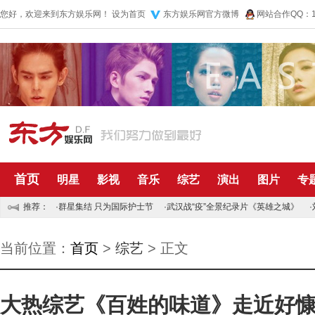
您好，欢迎来到东方娱乐网！
设为首页
东方娱乐网官方微博
网站合作QQ：10
首页
明星
影视
音乐
综艺
演出
图片
专
推荐：
·
群星集结 只为国际护士节
·
武汉战“疫”全景纪录片《英雄之城》
·
当前位置：
首页
>
综艺
> 正文
大热综艺《百姓的味道》走近好