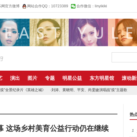
乐网官方微博
网站合作QQ：10723389
合作微信：linyikiki
艺
演出
图片
专题
明星公益
东方明星馆
滚动新
“疫”全景纪录片《英雄之城》
·
刘涛、黄晓明、平安、尚雯婕演唱战“疫”主题歌
热
幕 这场乡村美育公益行动仍在继续
1