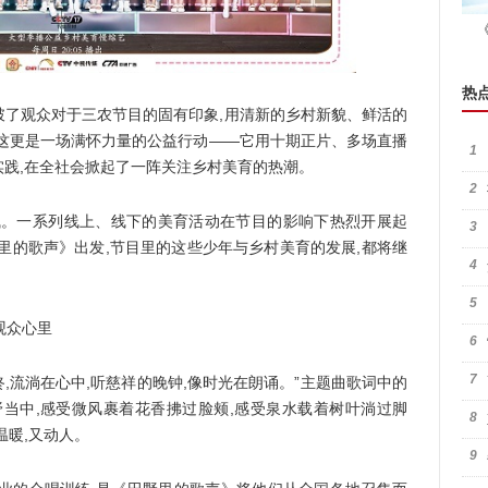
热
观众对于三农节目的固有印象,用清新的乡村新貌、鲜活的
;这更是一场满怀力量的公益行动——它用十期正片、多场直播
1
践,在全社会掀起了一阵关注乡村美育的热潮。
2
。一系列线上、线下的美育活动在节目的影响下热烈开展起
3
里的歌声》出发,节目里的这些少年与乡村美育的发展,都将继
4
5
观众心里
6
7
,流淌在心中,听慈祥的晚钟,像时光在朗诵。”主题曲歌词中的
野当中,感受微风裹着花香拂过脸颊,感受泉水载着树叶淌过脚
8
温暖,又动人。
9