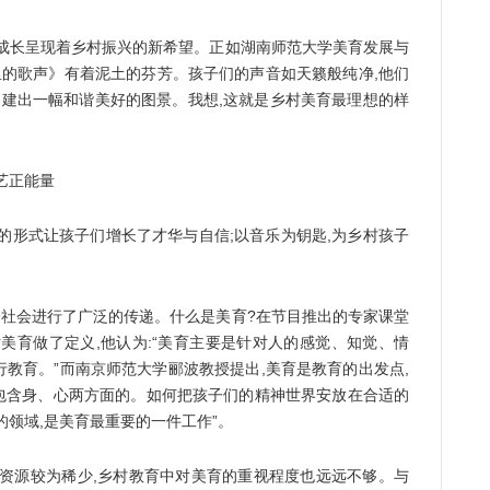
长呈现着乡村振兴的新希望。正如湖南师范大学美育发展与
里的歌声》有着泥土的芬芳。孩子们的声音如天籁般纯净,他们
构建出一幅和谐美好的图景。我想,这就是乡村美育最理想的样
艺正能量
形式让孩子们增长了才华与自信;以音乐为钥匙,为乡村孩子
社会进行了广泛的传递。什么是美育?在节目推出的专家课堂
美育做了定义,他认为:“美育主要是针对人的感觉、知觉、情
教育。”而南京师范大学郦波教授提出,美育是教育的出发点,
是包含身、心两方面的。如何把孩子们的精神世界安放在合适的
的领域,是美育最重要的一件工作”。
源较为稀少,乡村教育中对美育的重视程度也远远不够。与