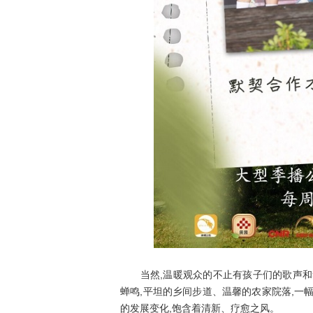
当然,温暖观众的不止有孩子们的歌声和笑
蝉鸣,平坦的乡间步道、温馨的农家院落,一
的发展变化,饱含着清新、疗愈之风。