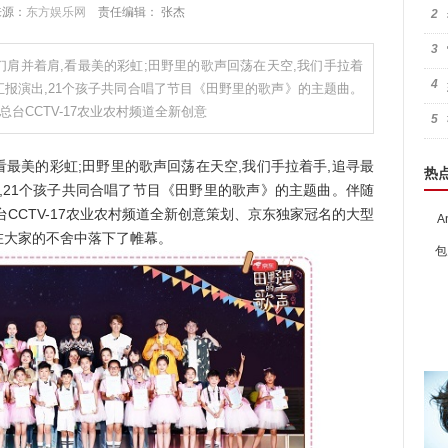
 来源：
东方娱乐网
责任编辑： 张杰
2
3
们肩并着肩,看最美的彩虹;田野里的歌声回荡在天空,我们手拉着
4
汇报演出,21个孩子共同合唱了节目《田野里的歌声》的主题曲。
台CCTV-17农业农村频道全新创意
5
最美的彩虹;田野里的歌声回荡在天空,我们手拉着手,追寻最
热
,21个孩子共同合唱了节目《田野里的歌声》的主题曲。伴随
CCTV-17农业农村频道全新创意策划、京东独家冠名的大型
A
在大家的不舍中落下了帷幕。
包