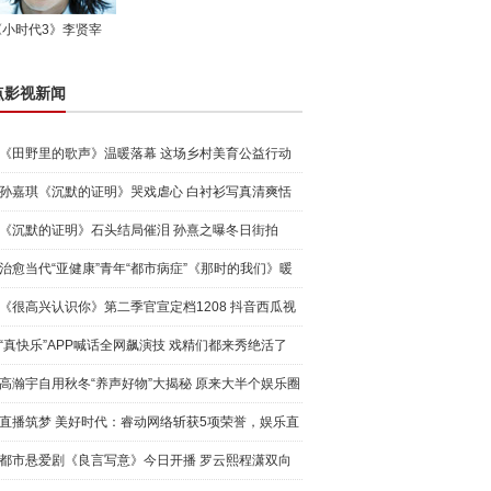
《小时代3》李贤宰
点影视新闻
《田野里的歌声》温暖落幕 这场乡村美育公益行动
仍在继续
孙嘉琪《沉默的证明》哭戏虐心 白衬衫写真清爽恬
淡
《沉默的证明》石头结局催泪 孙熹之曝冬日街拍
治愈当代“亚健康”青年“都市病症”《那时的我们》暖
心来
《很高兴认识你》第二季官宣定档1208 抖音西瓜视
频今
“真快乐”APP喊话全网飙演技 戏精们都来秀绝活了
高瀚宇自用秋冬“养声好物”大揭秘 原来大半个娱乐圈
都在
直播筑梦 美好时代：睿动网络斩获5项荣誉，娱乐直
播行业
都市悬爱剧《良言写意》今日开播 罗云熙程潇双向