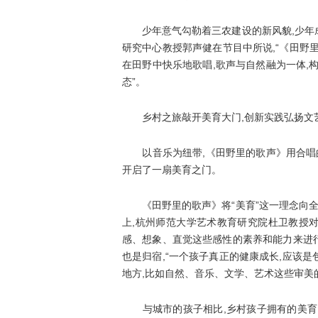
少年意气勾勒着三农建设的新风貌,少年成
研究中心教授郭声健在节目中所说,“《田野
在田野中快乐地歌唱,歌声与自然融为一体,
态”。
乡村之旅敲开美育大门,创新实践弘扬文
以音乐为纽带,《田野里的歌声》用合唱的
开启了一扇美育之门。
《田野里的歌声》将“美育”这一理念向全
上,杭州师范大学艺术教育研究院杜卫教授对
感、想象、直觉这些感性的素养和能力来进行
也是归宿,“一个孩子真正的健康成长,应该
地方,比如自然、音乐、文学、艺术这些审美
与城市的孩子相比,乡村孩子拥有的美育资