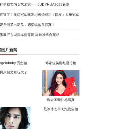
行走都市的女艺术家——JUDYHUA2022春夏
官宣了！奥运冠军李发彬求婚成功！网友：举重冠军
的承诺真
娱乐圈又出新瓜，胡彦斌这瓜保真！
张庭汪东城辰亦儒齐舞 冻龄神组合亮相
点图片新闻
ngelababy 秀蛮腰
邓家佳美腿红唇冷艳
贝尔包文婧玩大了
柳岩圣诞性感写真
范冰冰吃羊肉泡馍自拍