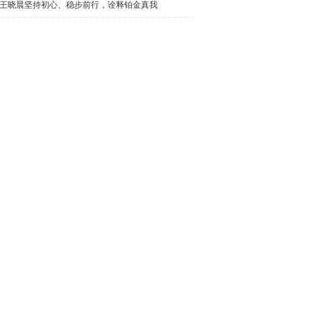
奔赴打动
王晓晨坚持初心、稳步前行，诠释铂金真我