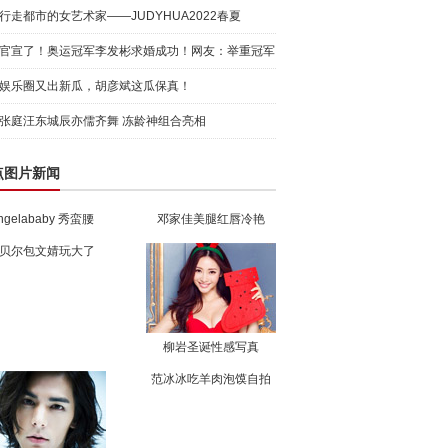
行走都市的女艺术家——JUDYHUA2022春夏
官宣了！奥运冠军李发彬求婚成功！网友：举重冠军
的承诺真
娱乐圈又出新瓜，胡彦斌这瓜保真！
张庭汪东城辰亦儒齐舞 冻龄神组合亮相
点图片新闻
ngelababy 秀蛮腰
邓家佳美腿红唇冷艳
贝尔包文婧玩大了
柳岩圣诞性感写真
范冰冰吃羊肉泡馍自拍