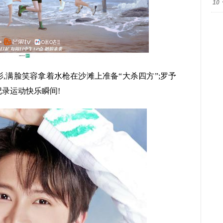
10
,满脸笑容拿着水枪在沙滩上准备“大杀四方”;罗予
记录运动快乐瞬间!