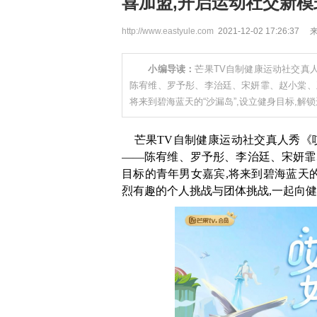
喜加盟,开启运动社交新模
http://www.eastyule.com
2021-12-02 17:26:37
小编导读：
芒果TV自制健康运动社交真
陈宥维、罗予彤、李治廷、宋妍霏、赵小棠、
将来到碧海蓝天的“沙漏岛”,设立健身目标,解
芒果TV自制健康运动社交真人秀《
——陈宥维、罗予彤、李治廷、宋妍霏
目标的青年男女嘉宾,将来到碧海蓝天的
烈有趣的个人挑战与团体挑战,一起向健