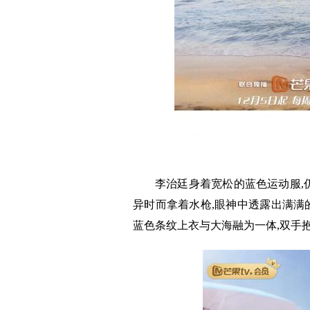
李治廷身着宽松的蓝色运动服,仍
异时而拿着水枪,眼神中透露出满满的
蓝色条纹上衣与大海融为一体,双手抱