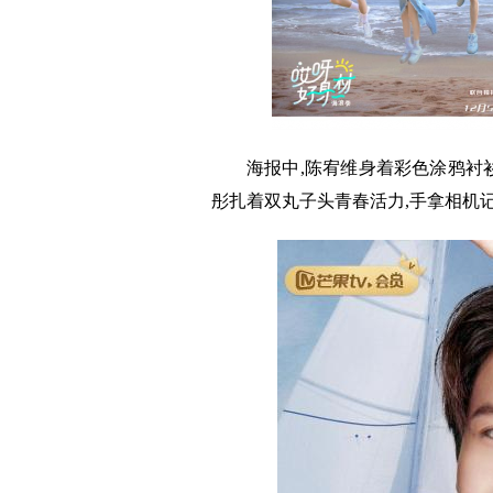
海报中,陈宥维身着彩色涂鸦衬衫
彤扎着双丸子头青春活力,手拿相机