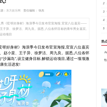
式!
2
 来源：
东方娱乐网
责任编辑： 张杰
3
4
人秀《哎呀好身材》海浪季今日发布官宣海报,官宣八位嘉宾——
5
王子异、徐梦洁、周九良。据悉,八位各怀目标的青年男女嘉宾,
锁运动项目
热
哎呀好身材》海浪季今日发布官宣海报,官宣八位嘉宾
A
、赵小棠、王子异、徐梦洁、周九良。据悉,八位各怀
“沙漏岛”,设立健身目标,解锁运动项目,通过一项项激
包
康生活进发!