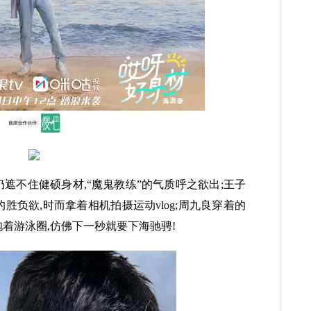
遮不住健硕身材,“魔鬼教练”的气质呼之欲出;王子
胜负欲,时而拿着相机拍摄运动vlog;周九良穿着的
着游泳圈,仿佛下一秒就要下海驰骋!