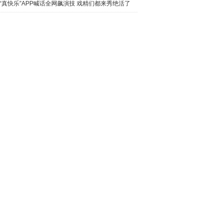
频今
“真快乐”APP喊话全网飙演技 戏精们都来秀绝活了