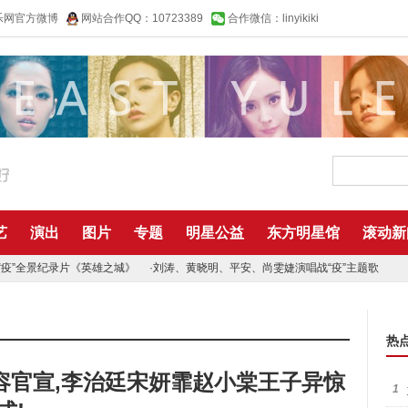
乐网官方微博
网站合作QQ：10723389
合作微信：linyikiki
艺
演出
图片
专题
明星公益
东方明星馆
滚动新
“疫”全景纪录片《英雄之城》
·
刘涛、黄晓明、平安、尚雯婕演唱战“疫”主题歌
热
容官宣,李治廷宋妍霏赵小棠王子异惊
1