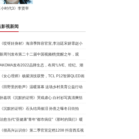
《小时代3》李贤宰
点影视新闻
《哎呀好身材》海浪季阵容官宣,李治廷宋妍霏赵小
棠王子异
新周刊发布第二十二届中国视频榜|觉醒之年，观
众“求真”
AKOMA发布2022品牌生态，布局“LIVE、经纪、潮
流、艺术”
《女心理师》杨紫演技获赞，TCL P12智屏QLED画
质完美呈现
《田野里的歌声》温暖落幕 这场乡村美育公益行动
仍在继续
孙嘉琪《沉默的证明》哭戏虐心 白衬衫写真清爽恬
淡
《沉默的证明》石头结局催泪 孙熹之曝冬日街拍
治愈当代“亚健康”青年“都市病症”《那时的我们》暖
心来
《很高兴认识你》第二季官宣定档1208 抖音西瓜视