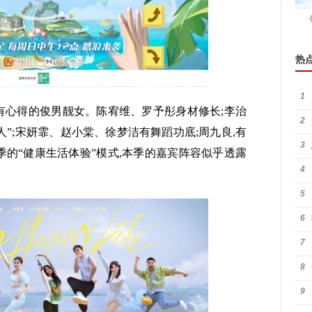
热
1
有心得的俊男靓女。陈宥维、罗予彤身材修长;李治
2
”;宋妍霏、赵小棠、徐梦洁有舞蹈功底;周九良,有
3
季的“健康生活体验”模式,本季的嘉宾阵容似乎透露
4
5
6
7
8
9