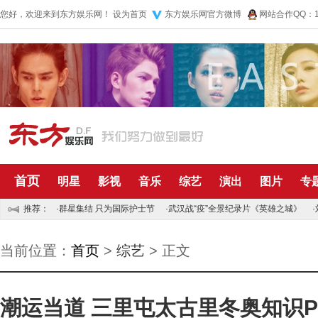
您好，欢迎来到东方娱乐网！
设为首页
东方娱乐网官方微博
网站合作QQ：10
首页
明星
影视
音乐
综艺
演出
图片
专
推荐：
·
群星集结 只为国际护士节
·
武汉战“疫”全景纪录片《英雄之城》
·
当前位置：
首页
>
综艺
> 正文
潮运当道 三里屯太古里冬奥知识