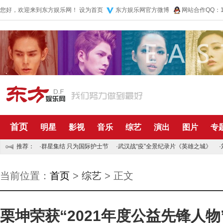
您好，欢迎来到东方娱乐网！
设为首页
东方娱乐网官方微博
网站合作QQ：10
首页
明星
影视
音乐
综艺
演出
图片
专
推荐：
·
群星集结 只为国际护士节
·
武汉战“疫”全景纪录片《英雄之城》
·
当前位置：
首页
>
综艺
> 正文
栗坤荣获“2021年度公益先锋人物