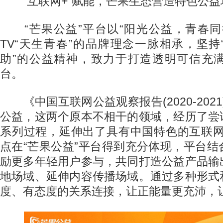
“互联网+”赋能，芒果生态营造特色公益
“芒果公益”平台以“阳光公益，青春同
TV“天生青春”的品牌理念一脉相承，坚
助”的公益精神，致力于打造透明可信充
台。
《中国互联网公益观察报告(2020-2021
公益，这两个原本不相干的领域，经历了尝
系列过程，延伸出了具有中国特色的互联网
点在“芒果公益”平台得到充分体现，平台
励更多年轻用户参与，共同打造公益产品输
地场域、延伸内容传播场域。通过多种形式
度、有态度的关系连接，让正能量更充沛，