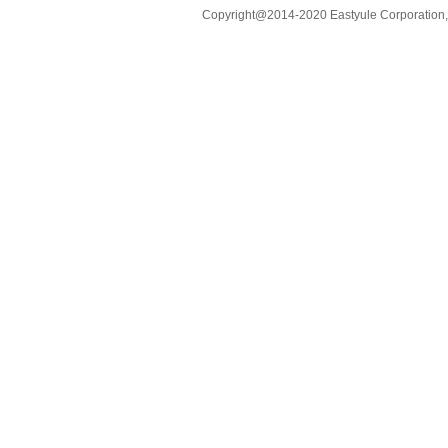
Copyright@2014-2020 Eastyule Corporation,