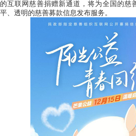
的互联网慈善捐赠新通道，将为全国的慈
平、透明的慈善募款信息发布服务。