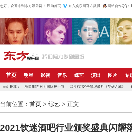
您好，欢迎来到东方娱乐网！
设为首页
东方娱乐网官方微博
网站合作QQ：10
首页
明星
影视
音乐
综艺
演出
图片
专
推荐：
·
群星集结 只为国际护士节
·
武汉战“疫”全景纪录片《英雄之城》
·
当前位置：
首页
>
综艺
> 正文
2021饮迷酒吧行业颁奖盛典闪耀