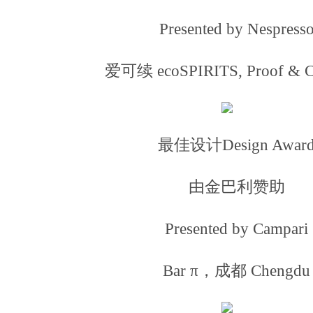
Presented by Nespress
爱可续 ecoSPIRITS, Proof & 
最佳设计Design Awar
由金巴利赞助
Presented by Campari
Bar π，成都 Chengdu