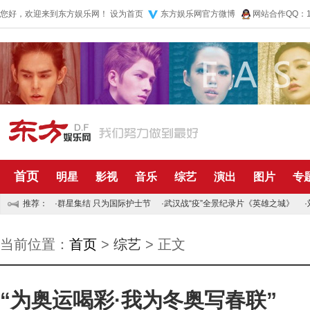
您好，欢迎来到东方娱乐网！
设为首页
东方娱乐网官方微博
网站合作QQ：10
首页
明星
影视
音乐
综艺
演出
图片
专
推荐：
·
群星集结 只为国际护士节
·
武汉战“疫”全景纪录片《英雄之城》
·
当前位置：
首页
>
综艺
> 正文
“为奥运喝彩·我为冬奥写春联”