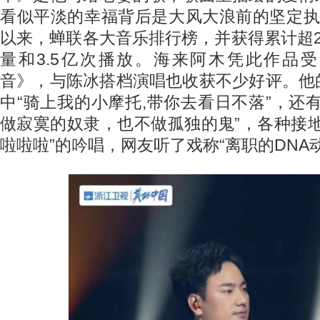
看似平淡的幸福背后是大风大浪前的坚定执
以来，蝉联各大音乐排行榜，并获得累计超
量和3.5亿次播放。海来阿木凭此作品
音》，与陈冰搭档演唱也收获不少好评。他
中“骑上我的小摩托,带你去看日不落”，还
做寂寞的奴隶，也不做孤独的鬼”，各种接
啦啦啦”的吟唱，网友听了戏称“离职的DNA