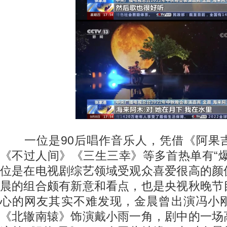
一位是90后唱作音乐人，凭借《阿果
《不过人间》《三生三幸》等多首热单有“
位是在电视剧综艺领域受观众喜爱很高的颜
晨的组合颇有新意和看点，也是央视秋晚节
心的网友其实不难发现，金晨曾出演冯小
《北辙南辕》饰演戴小雨一角，剧中的一场