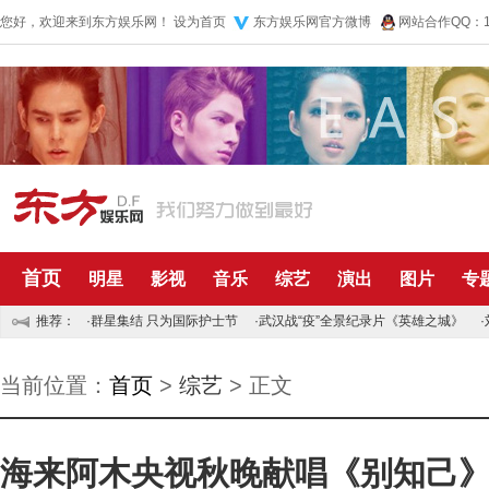
您好，欢迎来到东方娱乐网！
设为首页
东方娱乐网官方微博
网站合作QQ：10
首页
明星
影视
音乐
综艺
演出
图片
专
推荐：
·
群星集结 只为国际护士节
·
武汉战“疫”全景纪录片《英雄之城》
·
当前位置：
首页
>
综艺
> 正文
海来阿木央视秋晚献唱《别知己》