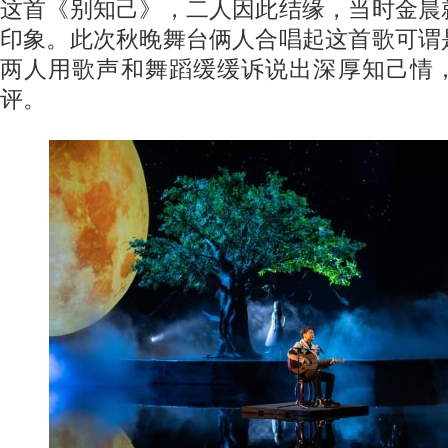
这首《别知己》，二人因此结缘，当时金晨
印象。此次秋晚舞台俩人合唱起这首歌可谓
两人用歌声和舞蹈缓缓诉说出深厚知己情
评。