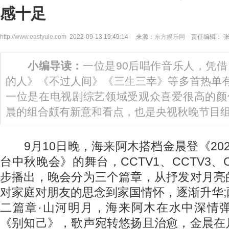
感十足
http://www.eastyule.com
2022-09-13 19:49:14 来源：
东方娱乐网
责任编辑： 
小编导读：
一位是90后唱作音乐人，凭
的人》《不过人间》《三生三幸》等多首热单有
一位是在电视剧综艺领域受观众喜爱很高的颜
晨的组合颇有新意和看点，也是央视秋晚节目
9月10日晚，海来阿木搭档金晨登《20
台中秋晚会》的舞台，CCTV1、CCTV3、CC
步播出，晚会分为三个篇章，从抒发对月亮
对家庭对朋友的思念到家国情怀，逐渐升华
二篇章·山河明月，海来阿木在水中深情
《别知己》，歌声宛转悠扬且治愈，金晨在