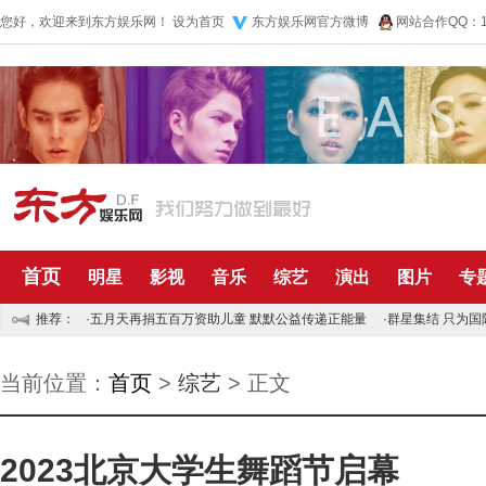
您好，欢迎来到东方娱乐网！
设为首页
东方娱乐网官方微博
网站合作QQ：10
首页
明星
影视
音乐
综艺
演出
图片
专
推荐：
·
五月天再捐五百万资助儿童 默默公益传递正能量
·
群星集结 只为国
当前位置：
首页
>
综艺
> 正文
2023北京大学生舞蹈节启幕