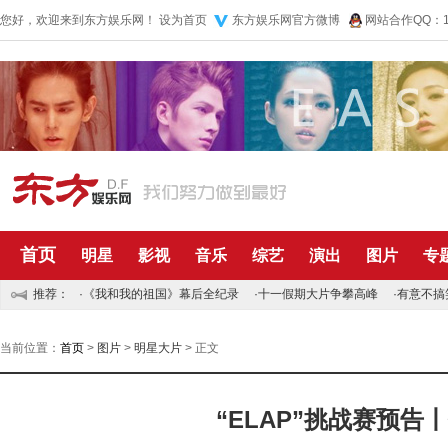
您好，欢迎来到东方娱乐网！
设为首页
东方娱乐网官方微博
网站合作QQ：10
首页
明星
影视
音乐
综艺
演出
图片
专
推荐：
·
《我和我的祖国》幕后全纪录
·
十一假期大片争攀高峰
·
有意不搞
当前位置：
首页
>
图片
>
明星大片
> 正文
“ELAP”挑战赛预告