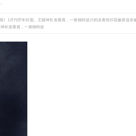
辑：
》1月刊开年封面。王丽坤长发垂肩，一身独特设计的淡黄色印花修身连衣
丽坤长发垂肩，一身独特设