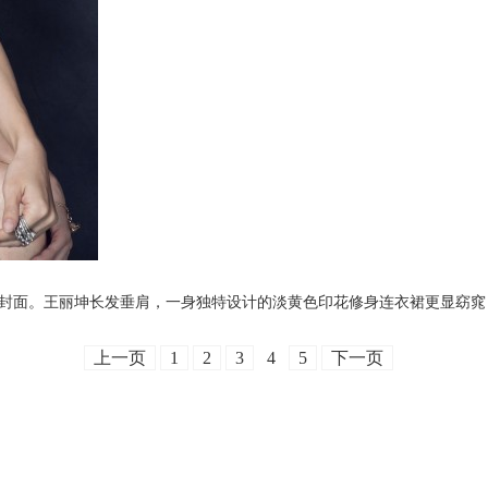
面。王丽坤长发垂肩，一身独特设计的淡黄色印花修身连衣裙更显窈窕
上一页
1
2
3
4
5
下一页