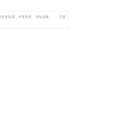
裙更显窈窕，半露香肩，清逸淡雅。 王丽