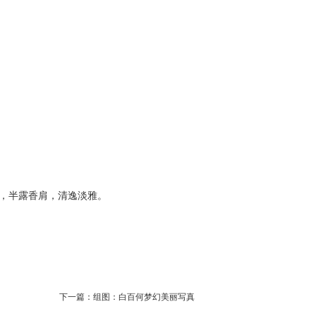
，半露香肩，清逸淡雅。
下一篇：
组图：白百何梦幻美丽写真