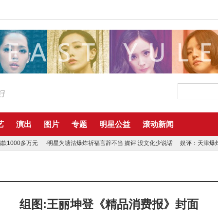
艺
演出
图片
专题
明星公益
滚动新闻
款1000多万元
·明星为塘沽爆炸祈福言辞不当 媒评:没文化少说话
娱评：天津爆
组图:王丽坤登《精品消费报》封面