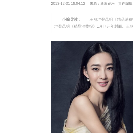
2013-12-31 18:04:12 来源：新浪娱乐 责任编
小编导读：
王丽坤登昆明《精品消费报
坤登昆明《精品消费报》1月刊开年封面。王