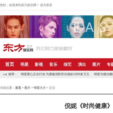
您好，欢迎来到东方娱乐网！
设为首页
首页
明星
影视
音乐
综艺
演出
图片
专
推荐：
·明星爱心正在行动 为遇难消防官兵捐款1000多万元
·明星为塘沽爆
当前位置：
首页
>
图片
>
明星大片
> 正文
倪妮《时尚健康》