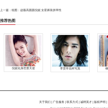
上一篇：
组图：赵薇高圆圆倪妮 女星裤装拼率性
推荐热图
倪妮化身芭蕾天使
李贤宰花样写真
关于我们
|
广告服务
|
联系方式
|
诚聘英才
|
版权声明
|