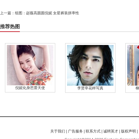
上一篇：
组图：赵薇高圆圆倪妮 女星裤装拼率性
推荐热图
倪妮化身芭蕾天使
李贤宰花样写真
关于我们
|
广告服务
|
联系方式
|
诚聘英才
|
版权声明
|