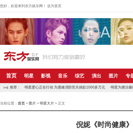
您好，欢迎来到东方娱乐网！
设为首页
首页
明星
影视
音乐
综艺
演出
图片
专
推荐：
·明星爱心正在行动 为遇难消防官兵捐款1000多万元
·明星为塘沽爆
当前位置：
首页
>
图片
>
明星大片
> 正文
倪妮《时尚健康》