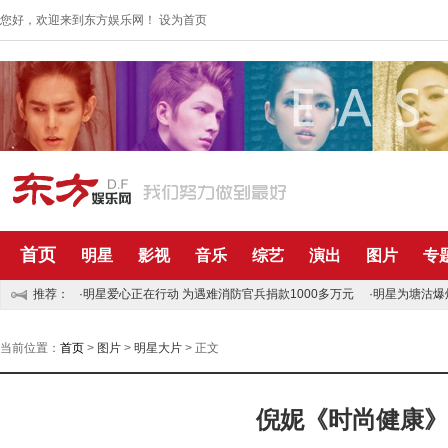
您好，欢迎来到东方娱乐网！
设为首页
首页
明星
影视
音乐
综艺
演出
图片
专
推荐：
·明星爱心正在行动 为遇难消防官兵捐款1000多万元
·明星为塘沽爆
当前位置：
首页
>
图片
>
明星大片
> 正文
倪妮《时尚健康》