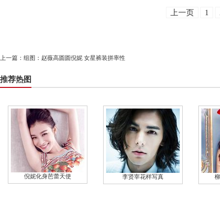
上一页
1
上一篇：
组图：赵薇高圆圆倪妮 女星裤装拼率性
推荐热图
倪妮化身芭蕾天使
李贤宰花样写真