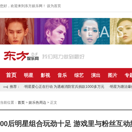
您好，欢迎来到东方娱乐网！
设为首页
首页
明星
影视
音乐
综艺
演出
图片
专
推荐：
·明星爱心正在行动 为遇难消防官兵捐款1000多万元
·明星为塘沽爆
当前位置：
首页
>
娱乐热周边
> 正文
00后明星组合玩劲十足 游戏里与粉丝互动