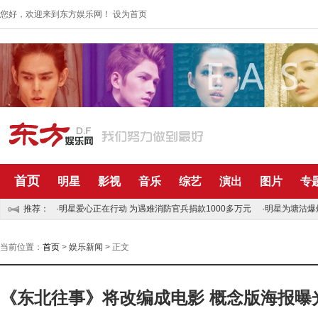
您好，欢迎来到东方娱乐网！
设为首页
首页
明星
影视
音乐
综艺
演出
图片
专
推荐：
·明星爱心正在行动 为遇难消防官兵捐款1000多万元
·明星为塘沽爆
当前位置：
首页
>
娱乐新闻
> 正文
《东北往事》将改编成电影 概念版海报曝