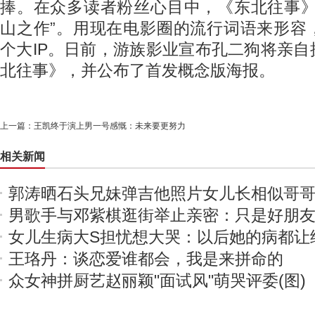
捧。在众多读者粉丝心目中，《东北往事》
山之作”。用现在电影圈的流行词语来形容
个大IP。日前，游族影业宣布孔二狗将亲
北往事》，并公布了首发概念版海报。
上一篇：
王凯终于演上男一号感慨：未来要更努力
相关新闻
郭涛晒石头兄妹弹吉他照片女儿长相似哥哥(
男歌手与邓紫棋逛街举止亲密：只是好朋友(
女儿生病大S担忧想大哭：以后她的病都让
王珞丹：谈恋爱谁都会，我是来拼命的
众女神拼厨艺赵丽颖"面试风"萌哭评委(图)