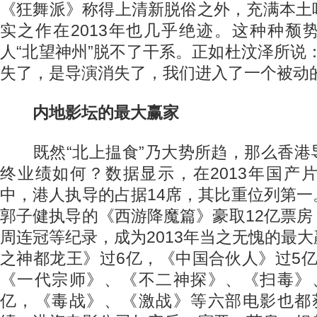
《狂舞派》称得上清新脱俗之外，充满本土
实之作在2013年也几乎绝迹。这种种颓
人“北望神州”脱不了干系。正如杜汶泽所说
失了，是导演消失了，我们进入了一个被动的
内地影坛的最大赢家
既然“北上揾食”乃大势所趋，那么香港
终业绩如何？数据显示，在2013年国产
中，港人执导的占据14席，其比重位列第
郭子健执导的《西游降魔篇》豪取12亿票
周连冠等纪录，成为2013年当之无愧的最
之神都龙王》过6亿，《中国合伙人》过5
《一代宗师》、《不二神探》、《扫毒》
亿，《毒战》、《激战》等六部电影也都