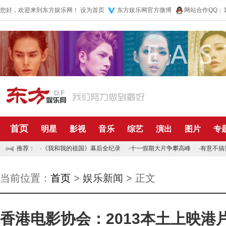
您好，欢迎来到东方娱乐网！
设为首页
东方娱乐网官方微博
网站合作QQ：10
首页
明星
影视
音乐
综艺
演出
图片
专
推荐：
·
《我和我的祖国》幕后全纪录
·
十一假期大片争攀高峰
·
有意不搞
当前位置：
首页
>
娱乐新闻
> 正文
香港电影协会：2013本土上映港