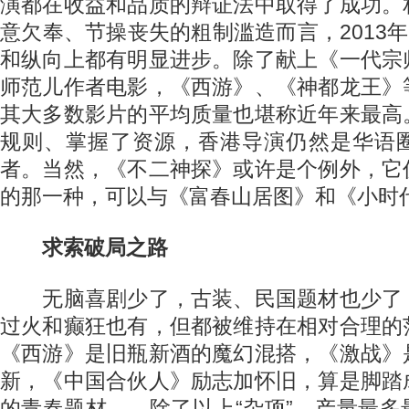
演都在收益和品质的辩证法中取得了成功。
意欠奉、节操丧失的粗制滥造而言，2013年
和纵向上都有明显进步。除了献上《一代宗
师范儿作者电影，《西游》、《神都龙王》
其大多数影片的平均质量也堪称近年来最高
规则、掌握了资源，香港导演仍然是华语
者。当然，《不二神探》或许是个例外，它
的那一种，可以与《富春山居图》和《小时
求索破局之路
无脑喜剧少了，古装、民国题材也少了
过火和癫狂也有，但都被维持在相对合理的
《西游》是旧瓶新酒的魔幻混搭，《激战》
新，《中国合伙人》励志加怀旧，算是脚踏
的青春题材……除了以上“杂项”，产量最