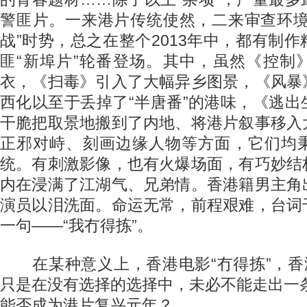
警匪片。一来港片传统使然，二来审查环境
战”时势，总之在整个2013年中，都有制
匪“新埠片”轮番登场。其中，虽然《控制
衣，《扫毒》引入了大幅异乡图景，《风暴
西化以至于丢掉了“半唐番”的港味，《逃
干脆把取景地搬到了内地、将港片叙事移入
正邪对峙、刻画边缘人物等方面，它们均
统。有刺激影像，也有火爆场面，有巧妙结
内在浸满了江湖气、兄弟情。香港籍男主角
演员以泪洗面。命运无常，前程艰难，台词
一句——“我冇得拣”。
在某种意义上，香港电影“冇得拣”，香港
只是在没有选择的选择中，未必不能走出一条
能否成为港片复兴元年？